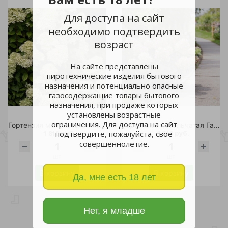
Для доступа на сайт
необходимо подтвердить
возраст
На сайте представлены
пиротехнические изделия бытового
назначения и потенциально опасные
газосодержащие товары бытового
назначения, при продаже которых
установлены возрастные
ограничения. Для доступа на сайт
Гортензия метельчатая Гарден Лайтс Гринлайт С2 1шт /Garden Lights Greenlight
Гортензия метельчатая Гарден Лайтс Пинклайт С2 1шт /Garden Lights Pinklight
1 810 руб.
1 810 руб.
подтвердите, пожалуйста, свое
совершеннолетие.
шт
шт
В корзину
В корзину
Да, мне есть 18 лет
Нет, я младше