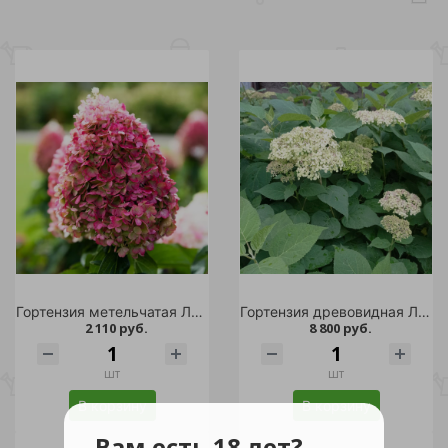
Гортензия метельчатая Ливинг Пинки Промис С2 1шт /Living Pinky Promise
Гортензия древовидная Лайм Рики С20 1шт/Hydrangea arborescens LIME RICKEY
2 110 руб.
8 800 руб.
шт
шт
В корзину
В корзину
Вам есть 18 лет?