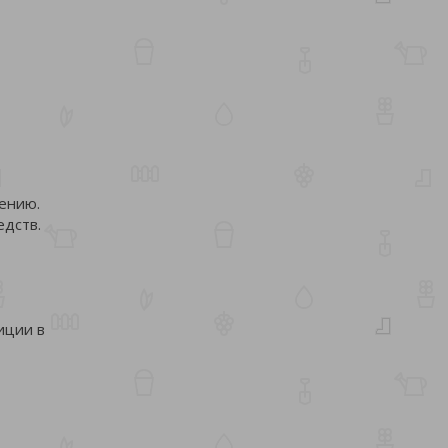
тению.
едств.
иции в