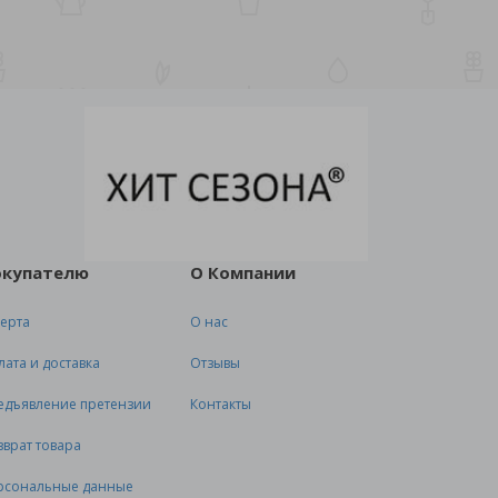
окупателю
О Компании
ерта
О нас
лата и доставка
Отзывы
едъявление претензии
Контакты
зврат товара
рсональные данные