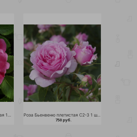
Роза Вильям Баффин канадская 1шт С7,5/William Baffin
Роза Бьенвеню плетистая С2-3 1 шт /12
750 руб.