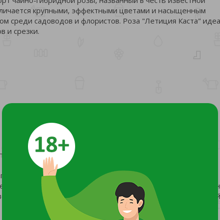
отличается крупными, эффектными цветами и насыщенным
ом среди садоводов и флористов. Роза "Летиция Каста" иде
в и срезки.
по краям
епестков, создающих эффектный вид
тение с июня до осени, с возможностью повторного цвете
цветочными нотами, что делает ее особенно привлекательной