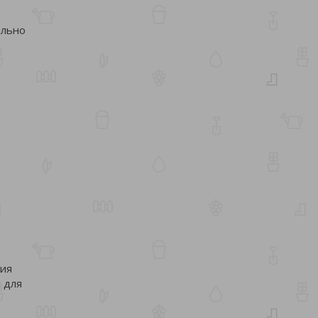
ально
ния
 для