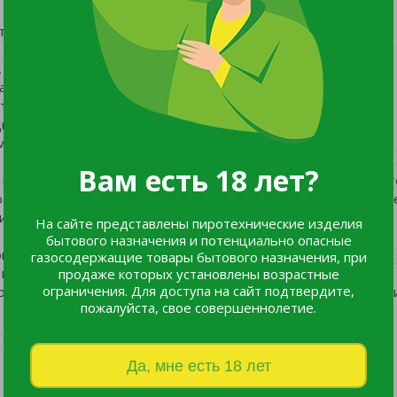
стойчивостью к болезням
но может расти в полутени.
нная, с нейтральной или слегка кислой реакцией. Роза
твами почвы.
ы, избегая застоя воды.
мплексных удобрений в период активного роста.
Вам есть 18 лет?
 и удаления увядших цветков, что способствует новому цве
 в период цветения, с использованием профилактических ср
и предотвращения роста сорняков.
На сайте представлены пиротехнические изделия
бытового назначения и потенциально опасные
в, бордюров и миксбордеров.
газосодержащие товары бытового назначения, при
 балконов, а также для срезки в букеты.
продаже которых установлены возрастные
ограничения. Для доступа на сайт подтвердите,
оголетниками и кустарниками, создавая гармоничные композ
пожалуйста, свое совершеннолетие.
Да, мне есть 18 лет