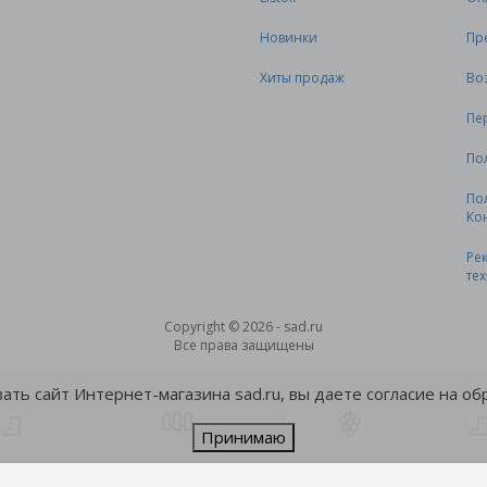
Новинки
Пр
Хиты продаж
Во
Пе
По
По
Ко
Ре
те
Copyright © 2026 - sad.ru
Все права защищены
ть сайт Интернет-магазина sad.ru, вы даете согласие на о
Принимаю