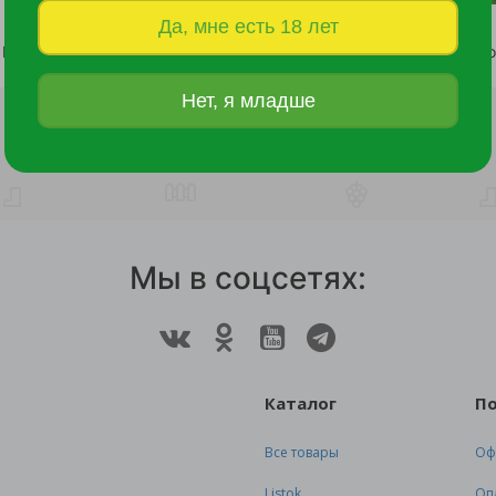
Да, мне есть 18 лет
Флокс Капитан Пагглфейс 1шт широколистный /Phlox amplifolia Captain Puggleface
221 руб.
473 руб.
Нет, я младше
Мы в соцсетях:
Каталог
П
Все товары
Оф
Listok
Оп