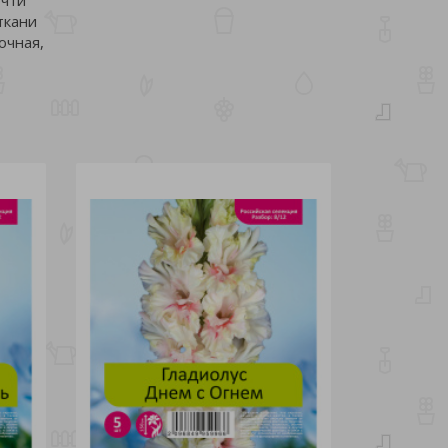
ткани
очная,