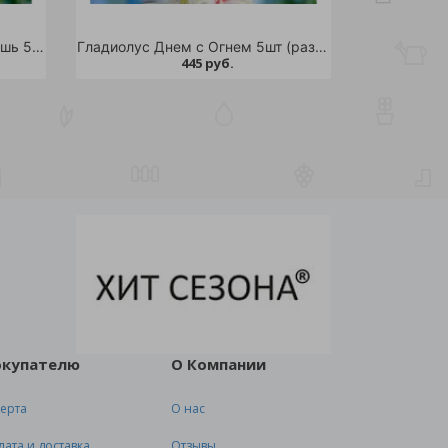
Гладиолус Изумрудная Роскошь 5шт (разбор 8/12)
Гладиолус Днем с Огнем 5шт (разбор 8/12)
445 руб.
окупателю
О Компании
ерта
О нас
лата и доставка
Отзывы