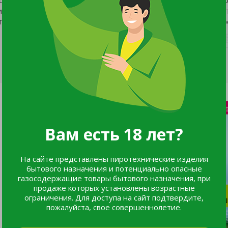
вом и с оторочкой по кромке черной каймой. Бархатистость 
тие с плотной укладкой и жестким стеблем. Ткань плотная, пр
Вам есть 18 лет?
На сайте представлены пиротехнические изделия
бытового назначения и потенциально опасные
газосодержащие товары бытового назначения, при
продаже которых установлены возрастные
ограничения. Для доступа на сайт подтвердите,
пожалуйста, свое совершеннолетие.