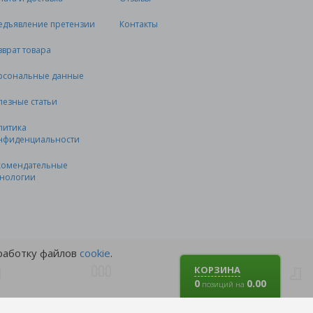
едъявление претензии
Контакты
зврат товара
рсональные данные
лезные статьи
литика
нфиденциальности
комендательные
хнологии
бработку файлов
cookie
.
КОРЗИНА
0
0.00
позиций на