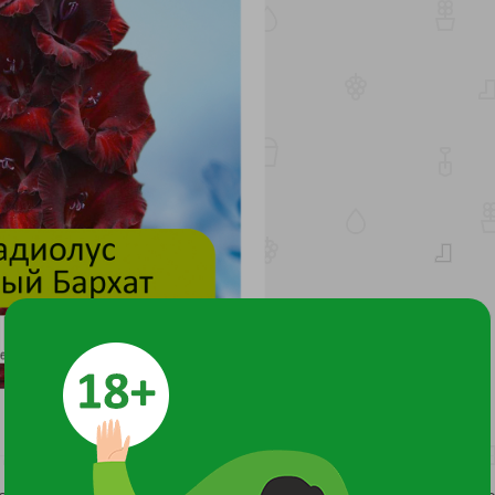
9 одновременно открыты). Бутон 13-13,5 см. Очень темный, п