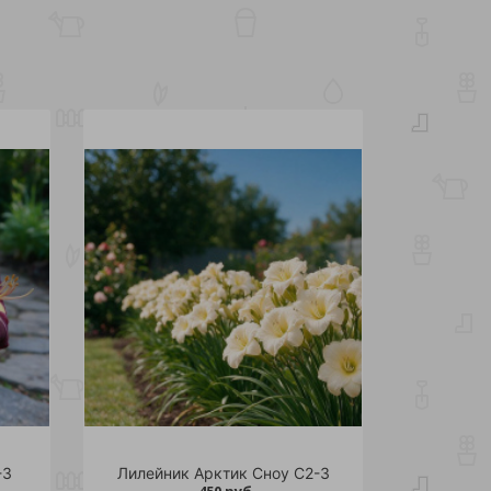
-3
Лилейник Арктик Сноу С2-3