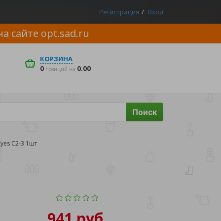
Регистрация
Вход
на сайте
opt.sad.ru
КОРЗИНА
0
0.00
позиций на
Поиск
yes С2-3 1шт
941 руб.