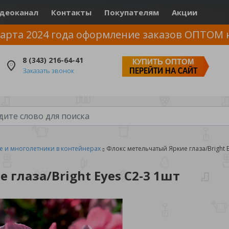
деоканал
Контакты
Покупателям
Акции
арта 2024 года оформление заказов ОПТОМ 
8 (343) 216-64-41
КУПИТЬ ОПТОМ
Заказать звонок
ПЕРЕЙТИ НА САЙТ
е и многолетники в контейнерах
Флокс метельчатый Яркие глаза/Bright E
глаза/Bright Eyes С2-3 1шт