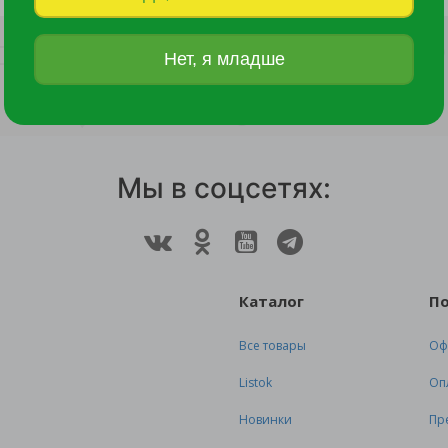
250 руб.
460 руб.
Нет, я младше
Мы в соцсетях:
Каталог
П
Все товары
Оф
Listok
Оп
Новинки
Пр