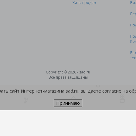
Хиты продаж
Во
Пе
По
По
Ко
Ре
те
Copyright © 2026 - sad.ru
Все права защищены
ть сайт Интернет-магазина sad.ru, вы даете согласие на о
Принимаю