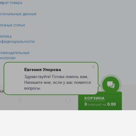
зврат товара
рсональные данные
лезные статьи
литика
нфиденциальности
комендательные
хнологии
Евгения Упорова
Здравствуйте! Готова помочь вам.
Напишите мне, если у вас появятся
вопросы.
бработку файлов
cookie
.
КОРЗИНА
0
0.00
позиций на