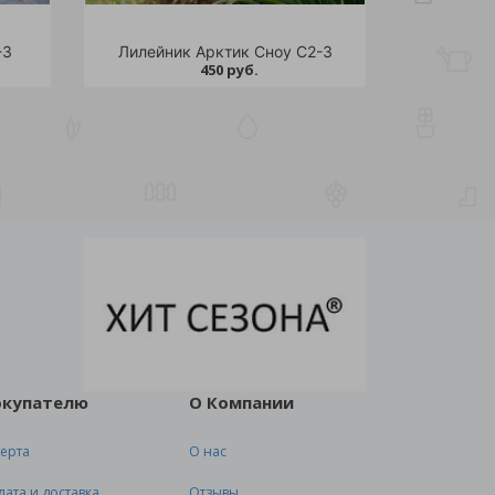
-3
Лилейник Арктик Сноу С2-3
450 руб.
окупателю
О Компании
ерта
О нас
лата и доставка
Отзывы