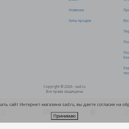
Новинки
Пр
Хиты продаж
Во
Пе
По
По
Ко
Ре
те
Copyright © 2026 - sad.ru
Все права защищены
ть сайт Интернет-магазина sad.ru, вы даете согласие на о
Принимаю