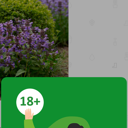
) с большими синими цветками и серовато‑зелёной листвой.