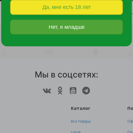
Да, мне есть 18 лет
Калла Меморис Р9
Лилейник Найт Бикон С2
250 руб.
460 руб.
Нет, я младше
Мы в соцсетях:
Каталог
П
Все товары
Оф
Listok
Оп