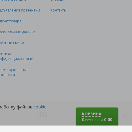
едъявление претензии
Контакты
зврат товара
рсональные данные
лезные статьи
литика
нфиденциальности
комендательные
хнологии
бработку файлов
cookie
.
КОРЗИНА
0
0.00
позиций на