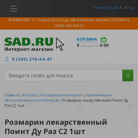
Регистрация
Вход
ВНИМАНИЕ ! С 1 марта 2024 года оформление заказов ОПТОМ на
сайте
opt.sad.ru
КОРЗИНА
0
0.00
позиций на
8 (343) 216-64-41
Главная
Каталог
Посадочный материал
Луковичные и
многолетники в контейнерах
Розмарин лекарственный Поинт Ду
Раз С2 1шт
Розмарин лекарственный
Поинт Ду Раз С2 1шт