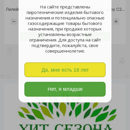
На сайте представлены
Лилейник Найт Бикон С2-3
Лилейник Арктик Сноу С2-3
пиротехнические изделия бытового
460 руб.
450 руб.
назначения и потенциально опасные
газосодержащие товары бытового
шт
шт
назначения, при продаже которых
установлены возрастные
В корзину
В корзину
ограничения. Для доступа на сайт
подтвердите, пожалуйста, свое
совершеннолетие.
Да, мне есть 18 лет
Нет, я младше