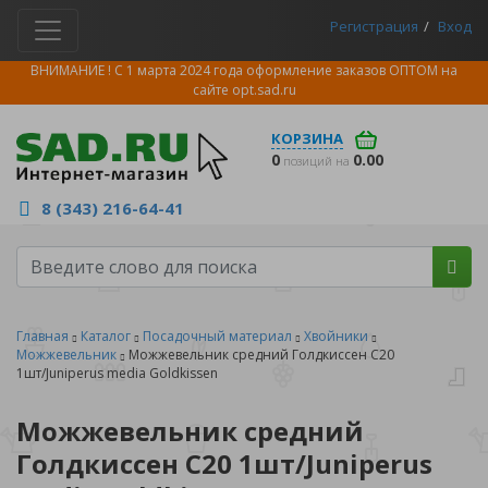
Регистрация
Вход
ВНИМАНИЕ ! С 1 марта 2024 года оформление заказов ОПТОМ на
сайте
opt.sad.ru
КОРЗИНА
0
0.00
позиций на
8 (343) 216-64-41
Главная
Каталог
Посадочный материал
Хвойники
Можжевельник
Можжевельник средний Голдкиссен С20
1шт/Juniperus media Goldkissen
Можжевельник средний
Голдкиссен С20 1шт/Juniperus