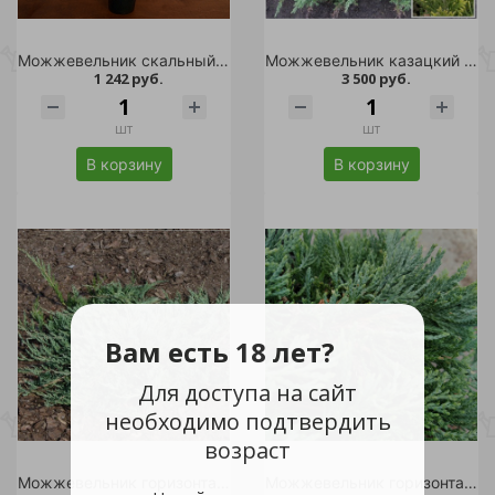
Можжевельник скальный Мунглоу С2 1шт/Juniperus scopulorum Moonglow
Можжевельник казацкий Тамарисцифолия С7,5 25-30 1ш/Juniperus sabina Tamariscifolia
1 242 руб.
3 500 руб.
шт
шт
В корзину
В корзину
Вам есть 18 лет?
Для доступа на сайт
необходимо подтвердить
возраст
Можжевельник горизонтальный Джейд Ривер С10шт/Juniperus horizontalis Jade River
Можжевельник горизонтальный Вилтони С11 1шт