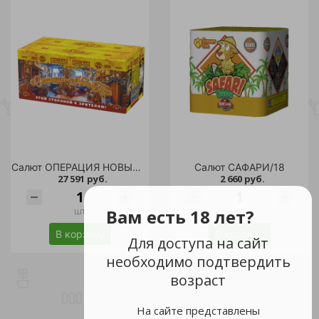
Салют ОПЕРАЦИЯ НОВЫЙ ГОД (0,5";1,0'' х 850 залпов)/1
Салют САФАРИ/18
27 591 руб.
2 660 руб.
шт
шт
Вам есть 18 лет?
В корзину
В корзину
Для доступа на сайт
необходимо подтвердить
возраст
На сайте представлены