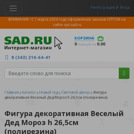
Регистрация
Вход
ВНИМАНИЕ ! С 1 марта 2024 года оформление заказов ОПТОМ на
сайте
opt.sad.ru
КОРЗИНА
0
0.00
позиций на
8 (343) 216-64-41
Главная
Каталог
Новый год
Световой декор
Фигура
декоративная Веселый Дед Мороз h 26,5см (полирезина)
Фигура декоративная Веселый
Дед Мороз h 26,5см
(полирезина)