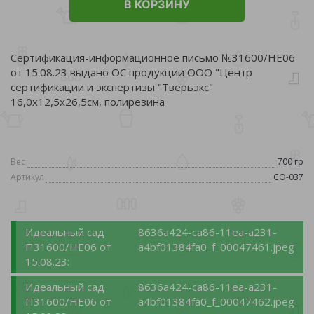
В КОРЗИНУ
Сертификация-информационное письмо №31600/НЕ06
от 15.08.23 выдано ОС продукции ООО "Центр
сертификации и экспертизы "Тверьэкс"
16,0х12,5х26,5см, полирезина
Вес
700 гр
Артикул
CO-037
Идеальный сад
8636a424-ca86-11ea-a231-
П31600/НЕ06 от
a4bf01384fa0_f_00047461.jpeg
15.08.23:
Идеальный сад
8636a424-ca86-11ea-a231-
П31600/НЕ06 от
a4bf01384fa0_f_00047462.jpeg