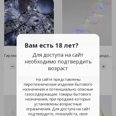
Вам есть 18 лет?
Для доступа на сайт
Гирлянда светодиодная ЛЕНТА 100 светодиодов, 10м., белый свет, на батарейках
Грилянда 200 светодиодов "Лучи Росы" 2м, 10 нитей, разноцветный свет
720 руб.
781 руб.
необходимо подтвердить
возраст
шт
шт
На сайте представлены
В корзину
В корзину
пиротехнические изделия бытового
назначения и потенциально опасные
газосодержащие товары бытового
назначения, при продаже которых
установлены возрастные
ограничения. Для доступа на сайт
подтвердите, пожалуйста, свое