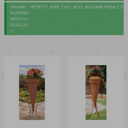
Письмо
16f7877f_45fd_11e7_a023_00224d8742ba_f_000
№26556/
МЛ10 от
03.02.26
г.: