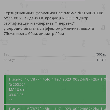
Сертификация-информационное письмо №31600/НЕ06
от 15.08.23 выдано ОС продукции ООО "Центр
сертификации и экспертизы "Тверьэкс"
углеродистая сталь с эффектом ржавчины, высота
75см,ширина 60см, диаметр 20см
Вес
4500 гр
Артикул
1-0333
Письмо
16f7877f_45fd_11e7_a023_00224d8742ba_f_000
№26556/
МЛ10 от
03.02.26
г.:
Письмо
16f7877f_45fd_11e7_a023_00224d8742ba_f_000