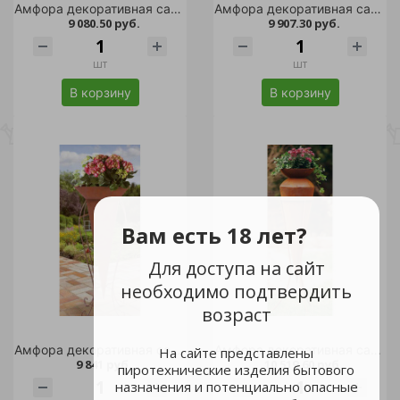
Амфора декоративная садовая АНТИК h-100см /1
Амфора декоративная садовая АНТИК h-120см /1
9 080.50 руб.
9 907.30 руб.
шт
шт
В корзину
В корзину
Вам есть 18 лет?
Для доступа на сайт
необходимо подтвердить
возраст
Амфора декоративная садовая АНТИК h-120см /1
Амфора декоративная садовая АНТИК h-140см /1
На сайте представлены
9 841 руб.
10 519.60 руб.
пиротехнические изделия бытового
назначения и потенциально опасные