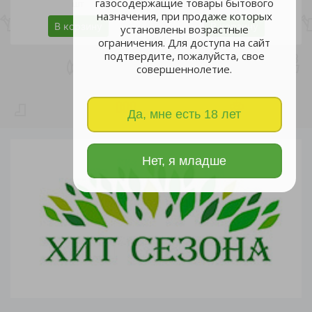
газосодержащие товары бытового
шт
шт
назначения, при продаже которых
В корзину
В корзину
установлены возрастные
ограничения. Для доступа на сайт
подтвердите, пожалуйста, свое
совершеннолетие.
Да, мне есть 18 лет
Нет, я младше