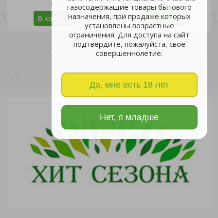
шт
шт
газосодержащие товары бытового
назначения, при продаже которых
В корзину
В корзину
установлены возрастные
ограничения. Для доступа на сайт
подтвердите, пожалуйста, свое
совершеннолетие.
Да, мне есть 18 лет
Нет, я младше