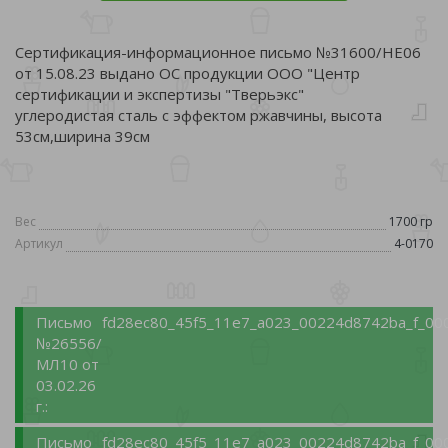
Сертификация-информационное письмо №31600/НЕ06
от 15.08.23 выдано ОС продукции ООО "Центр
сертификации и экспертизы "Тверьэкс"
углеродистая сталь с эффектом ржавчины, высота
53см,ширина 39см
Вес
1700 гр
Артикул
4-0170
Письмо
fd28ec80_45f5_11e7_a023_00224d8742ba_f_00
№26556/
МЛ10 от
03.02.26
г.:
Письмо
fd28ec80_45f5_11e7_a023_00224d8742ba_f_00