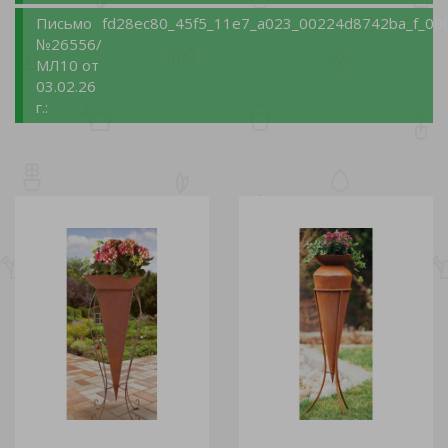
Письмо
fd28ec80_45f5_11e7_a023_00224d8742ba_f_00
№26556/
МЛ10 от
03.02.26
г.: