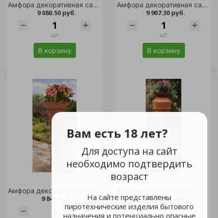
Амфора декоративная садовая АНТИК h-100см /1
Амфора декоративная садовая АНТИК h-120см /1
9 080.50 руб.
9 907.30 руб.
шт
шт
В корзину
В корзину
Вам есть 18 лет?
Для доступа на сайт
необходимо подтвердить
возраст
Амфора декоративная садовая АНТИК h-120см /1
Амфора декоративная садовая АНТИК h-140см /1
На сайте представлены
9 841 руб.
10 519.60 руб.
пиротехнические изделия бытового
назначения и потенциально опасные