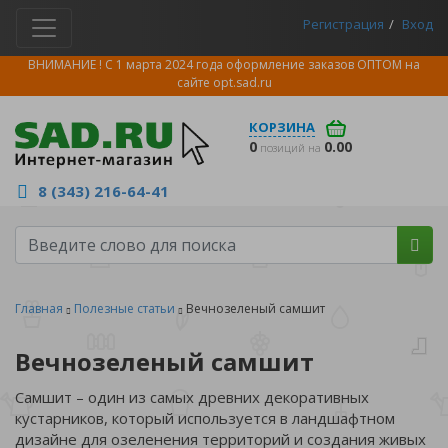
Регистрация
Вход
ВНИМАНИЕ ! С 1 марта 2024 года оформление заказов ОПТОМ на
сайте
opt.sad.ru
КОРЗИНА
0
0.00
позиций на
8 (343) 216-64-41
Главная
Полезные статьи
Вечнозеленый самшит
Вечнозеленый самшит
Самшит – один из самых древних декоративных
кустарников, который используется в ландшафтном
дизайне для озеленения территорий и создания живых