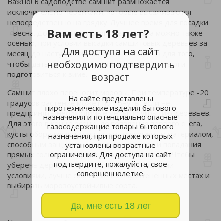
Важно! В садоводстве самшит размножается
исключительно черенками, которые высаживаются
непосредственно на грядку. Лучшее время для посадки
Вам есть 18 лет?
– весна. Добиться неплохого результата можно также
осенью, при условии высадки самшитовых деревьев за
Для доступа на сайт
месяц до наступления холодов. Это нужно для того,
необходимо подтвердить
чтобы дать растениям возможность прижиться и
подготовиться к зиме.
возраст
Самшит плохо переносит морозы. При температуре -20
На сайте представлены
градусов растение может погибнуть, если не
пиротехнические изделия бытового
предпринять необходимые меры по укрытию деревьев.
назначения и потенциально опасные
Для этого в конце осени, до появления первого снега,
газосодержащие товары бытового
кусты оборачивают специальным укрывным материалом,
назначения, при продаже которых
способным защитить кустарник от ветра и попадания
установлены возрастные
прямых солнечных лучей в морозную погоду. Чтобы
ограничения. Для доступа на сайт
подтвердите, пожалуйста, свое
уберечь деревья от повреждений погодными
совершеннолетие.
условиями, лучше сажать их в полузатененных местах и
выбирать морозоустойчивые сорта.
Да, мне есть 18 лет