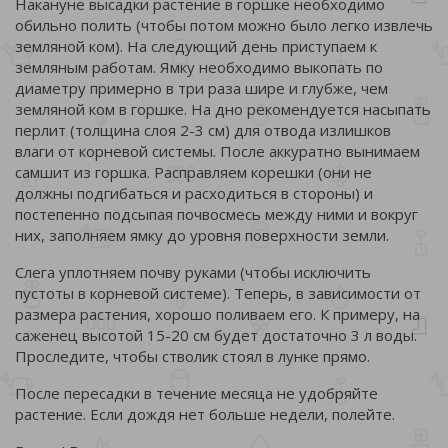
Накануне высадки растение в горшке необходимо
обильно полить (чтобы потом можно было легко извлечь
земляной ком). На следующий день приступаем к
земляным работам. Ямку необходимо выкопать по
диаметру примерно в три раза шире и глубже, чем
земляной ком в горшке. На дно рекомендуется насыпать
перлит (толщина слоя 2-3 см) для отвода излишков
влаги от корневой системы. После аккуратно вынимаем
самшит из горшка. Расправляем корешки (они не
должны подгибаться и расходиться в стороны) и
постепенно подсыпая почвосмесь между ними и вокруг
них, заполняем ямку до уровня поверхности земли.
Слега уплотняем почву руками (чтобы исключить
пустоты в корневой системе). Теперь, в зависимости от
размера растения, хорошо поливаем его. К примеру, на
саженец высотой 15-20 см будет достаточно 3 л воды.
Проследите, чтобы стволик стоял в лунке прямо.
После пересадки в течение месяца не удобряйте
растение. Если дождя нет больше недели, полейте.