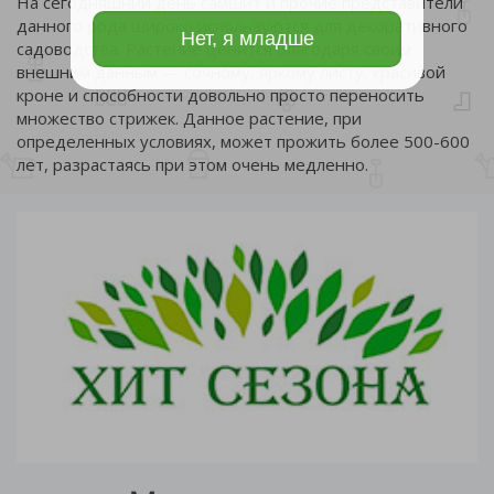
На сегодняшний день самшит и прочие представители
данного рода широко используются для декоративного
Нет, я младше
садоводства. Растение ценится благодаря своим
внешним данным — сочному, яркому листу, красивой
кроне и способности довольно просто переносить
множество стрижек. Данное растение, при
определенных условиях, может прожить более 500-600
лет, разрастаясь при этом очень медленно.