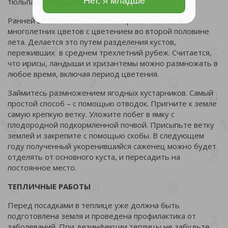
Нет, я младше
тюльпаны и нарциссы.
Ранней весной можно заняться размножением
многолетних цветов с цветением во второй половине
лета. Делается это путем разделения кустов,
переживших в среднем трехлетний рубеж. Считается,
что ирисы, ландыши и хризантемы можно размножать в
любое время, включая период цветения.
Займитесь размножением ягодных кустарников. Самый
простой способ – с помощью отводок. Пригните к земле
самую крепкую ветку. Уложите побег в ямку с
плодородной подкормленной почвой. Присыпьте ветку
землей и закрепите с помощью скобы. В следующем
году полученный укоренившийся саженец можно будет
отделять от основного куста, и пересадить на
постоянное место.
ТЕПЛИЧНЫЕ РАБОТЫ
Перед посадками в теплице уже должна быть
подготовлена земля и проведена профилактика от
заболеваний. При дезинфекции теплицы не забудьте