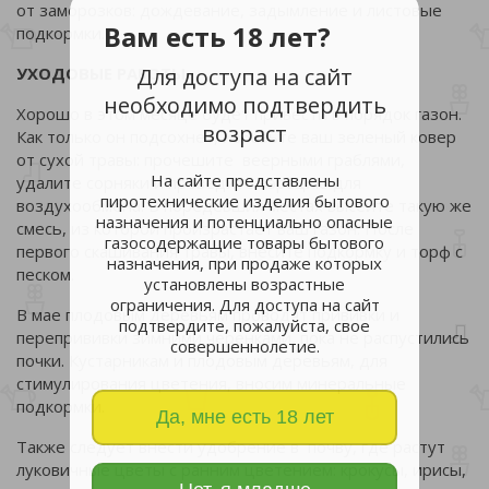
от заморозков: дождевание, задымление и листовые
Вам есть 18 лет?
подкормки.
Для доступа на сайт
УХОДОВЫЕ РАБОТЫ
необходимо подтвердить
Хорошо в этом месяце будет привести в порядок газон.
возраст
Как только он подсохнет, избавьте ваш зеленый ковер
от сухой травы: прочешите веерными граблями,
На сайте представлены
удалите сорняки и проведите аэрацию для
пиротехнические изделия бытового
воздухообмена. В поредевших местах высейте такую же
назначения и потенциально опасные
смесь, из которой произрастает ваш газон. После
газосодержащие товары бытового
первого скашивания травы, внесите подкормку и торф с
назначения, при продаже которых
песком.
установлены возрастные
ограничения. Для доступа на сайт
В мае плодовым деревьям проводят прививки и
подтвердите, пожалуйста, свое
перепрививки зимними черенками, пока не распустились
совершеннолетие.
почки. Кустарникам и плодовым деревьям, для
стимулирования цветения, вносим минеральные
подкормки.
Да, мне есть 18 лет
Также следует внести удобрение в почву, где растут
луковичные цветы с ранним цветением: крокусы, ирисы,