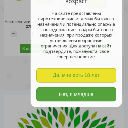
возраст
На сайте представлены
пиротехнические изделия бытового
Наколенники LISTOK с ремнями 2 шт /24
Мини-коврик LISTOK садовый ПВХ /50
назначения и потенциально опасные
279 руб.
159 руб.
газосодержащие товары бытового
назначения, при продаже которых
шт
шт
установлены возрастные
ограничения. Для доступа на сайт
В корзину
В корзину
подтвердите, пожалуйста, свое
совершеннолетие.
Да, мне есть 18 лет
Нет, я младше