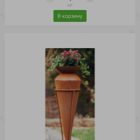
шт
В корзину
Сувениры
Свечи насыпные
(5)
(10)
Освещение
Мебель пластиковая
(18)
(60)