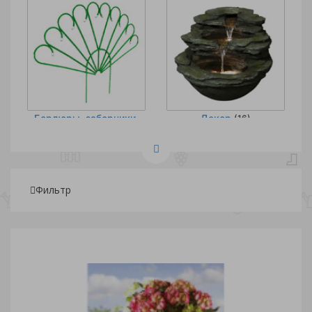
Бордюры, заборчики,
Декор
(16)
сетки
(77)
Фильтр
Подбор параметров
Мебель кованая
Опоры
(2)
(86)
Розничная