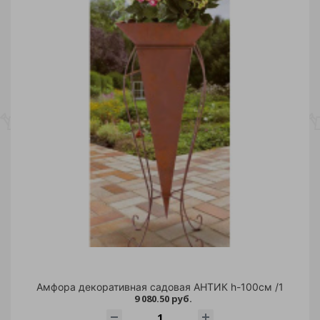
15
12 269.60
24 524.20
36 778.80
49 033.40
Склады
Стойки, подставки
Фигуры садовые
(18)
(277)
Высота
Диаметр
Материал
Торговая марка
Фонари
Кортеновская сталь
(6)
(85)
Амфора декоративная садовая АНТИК h-100см /1
9 080.50 руб.