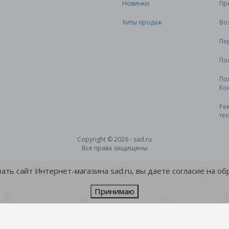
Новинки
Пр
Хиты продаж
Во
Пе
По
По
Ко
Ре
те
Copyright © 2026 - sad.ru
Все права защищены
ть сайт Интернет-магазина sad.ru, вы даете согласие на о
Принимаю