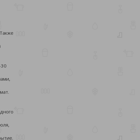
 Также
й
-30
нами,
мат.
,
одного
юля,
рытие.