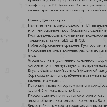
профессором В.В. Кичиной. В селекции участ
зарегистрирован российский сорт с таким же
Преимущества сорта:
Наличие гена крупноплодности - L1, выделя
этот ген усиливает рост боковых плодовых ве
Куст среднерослый, компактный, полураскид
толщины, гладкие, БЕЗ ШИПОВ.
Побегообразование среднее. Куст состоит и
Плодовые веточки прочные, располагаются п
ягод.
Ягоды крупные, удлиненно-конической форм
которые почти не чувствуются во время еды. 
Вкус плодов сладкий с легкой кислинкой, де
Сорт создан для употребления в свежем виде
варенья и джемы.
Патриция является сортом раннего срока со
куста 4-5 кг, макстмально 8 кг.
Плодоношение начинается со второго года, о
плодоношение длительное, до месяца. За эт
Зимостойкость у сорта хорошая, для выращи