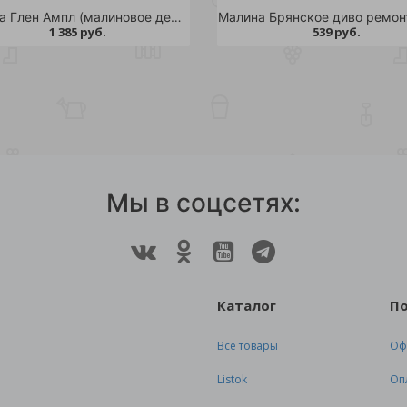
Малина Глен Ампл (малиновое дерево) С3 1шт
1 385 руб.
539 руб.
Мы в соцсетях:
Каталог
П
Все товары
Оф
Listok
Оп