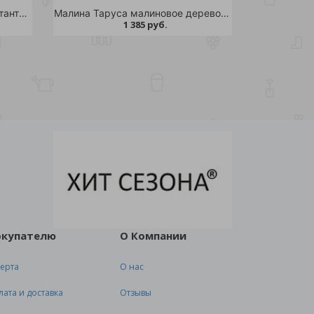
Малина Брянское диво ремонтантная С2 1шт
Малина Таруса малиновое дерево С3 020-040 1 шт
1 385 руб.
окупателю
О Компании
ерта
О нас
лата и доставка
Отзывы