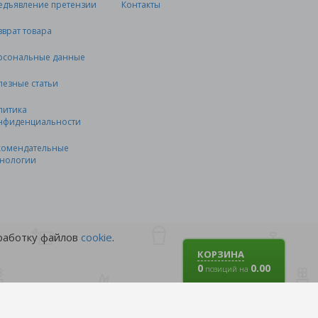
едъявление претензии
Контакты
зврат товара
рсональные данные
лезные статьи
литика
нфиденциальности
комендательные
хнологии
бработку файлов
cookie
.
КОРЗИНА
0
0.00
позиций на