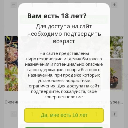
шт
шт
Вам есть 18 лет?
В корзину
В корзину
Для доступа на сайт
необходимо подтвердить
возраст
На сайте представлены
пиротехнические изделия бытового
назначения и потенциально опасные
газосодержащие товары бытового
назначения, при продаже которых
установлены возрастные
ограничения. Для доступа на сайт
подтвердите, пожалуйста, свое
совершеннолетие.
Сирень обыкновенная Белль де Ненси С2-3 1шт /Syringa vulgaris Belle de Nancy
Сирень волосистая Ауреа в горшке 7.5 л 1шт
1 685 руб.
2 509 руб.
Да, мне есть 18 лет
шт
шт