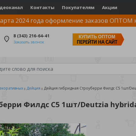
деоканал
Контакты
Покупателям
Акции
арта 2024 года оформление заказов ОПТОМ 
8 (343) 216-64-41
КУПИТЬ ОПТОМ
Заказать звонок
ПЕРЕЙТИ НА САЙТ
екоративных
Дейция
Дейция гибридная Строуберри Филдс С5 1шт/Deutzi
рри Филдс С5 1шт/Deutzia hybrida 