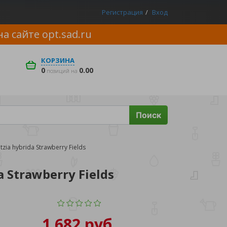
Регистрация
Вход
на сайте
opt.sad.ru
КОРЗИНА
0
0.00
позиций на
Поиск
a hybrida Strawberry Fields
Strawberry Fields
1 682 руб.