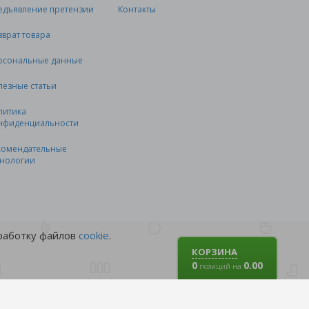
едъявление претензии
Контакты
зврат товара
рсональные данные
лезные статьи
литика
нфиденциальности
комендательные
хнологии
бработку файлов
cookie
.
КОРЗИНА
0
0.00
позиций на