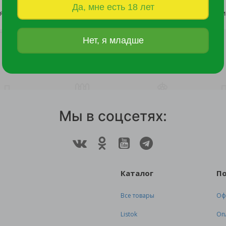
Да, мне есть 18 лет
Дейция изящная Никко С5 1шт/Deutzia gracilis Nikko
1 682 руб.
1 732 руб.
Нет, я младше
Мы в соцсетях:
Каталог
П
Все товары
Оф
Listok
Оп