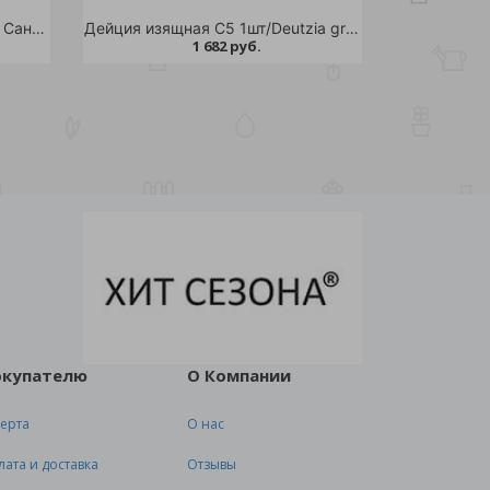
Дейция гибридная Распберри Сандей Лоу С5 1шт/Deutzia RASPBERRY SUNDAE Low
Дейция изящная С5 1шт/Deutzia gracilis
1 682 руб.
окупателю
О Компании
ерта
О нас
лата и доставка
Отзывы