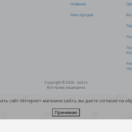
Новинки
Пр
Хиты продаж
Во
Пе
По
По
Ко
Ре
те
Copyright © 2026 - sad.ru
Все права защищены
ть сайт Интернет-магазина sad.ru, вы даете согласие на о
Принимаю