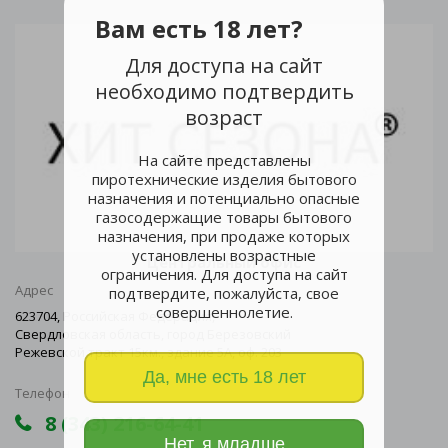
Вам есть 18 лет?
Для доступа на сайт
необходимо подтвердить
возраст
На сайте представлены
пиротехнические изделия бытового
назначения и потенциально опасные
газосодержащие товары бытового
назначения, при продаже которых
установлены возрастные
Центральный офис
ограничения. Для доступа на сайт
Адрес
подтвердите, пожалуйста, свое
совершеннолетие.
623704, Российская Федерация,
Свердловская область, город Березовский
Режевской тракт 15км., здание 5А, оф. 203
Да, мне есть 18 лет
Телефон
8 (343) 216-64-41
Нет, я младше