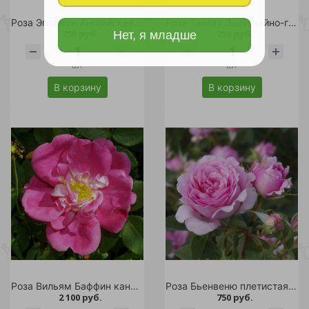
Роза Эглантин Английская C2-3 1шт
Роза Тантау Эшли чайно-гибридная 1шт
750 руб.
750 руб.
Нет, я младше
шт
шт
В корзину
В корзину
Роза Вильям Баффин канадская 1шт С7,5/William Baffin
Роза Бьенвеню плетистая С2-3 1 шт /12
2 100 руб.
750 руб.