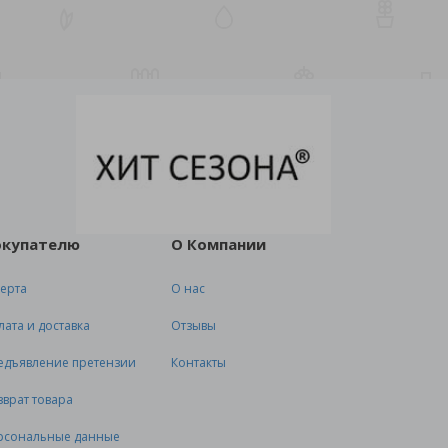
окупателю
О Компании
ерта
О нас
лата и доставка
Отзывы
едъявление претензии
Контакты
зврат товара
рсональные данные