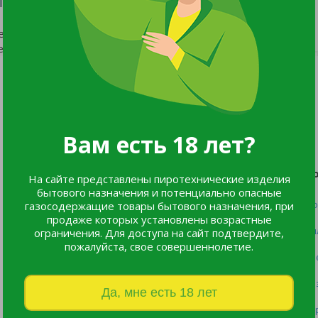
ествует.
еню сайта.
Мы в соцсетях:
Вам есть 18 лет?
Каталог
П
На сайте представлены пиротехнические изделия
бытового назначения и потенциально опасные
газосодержащие товары бытового назначения, при
Все товары
Оф
продаже которых установлены возрастные
Listok
Оп
ограничения. Для доступа на сайт подтвердите,
пожалуйста, свое совершеннолетие.
Новинки
Пр
Хиты продаж
Во
Да, мне есть 18 лет
Пе