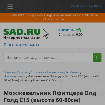
Регистрация
Вход
ВНИМАНИЕ ! С 1 марта 2024 года оформление заказов ОПТОМ на
сайте
opt.sad.ru
КОРЗИНА
0
0.00
позиций на
8 (343) 216-64-41
Главная
Каталог
Посадочный материал
Хвойники
Можжевельник
Можжевельник Пфитцера Олд Голд С15 (высота 60-
80см) 1шт/Juniperus pfitzeriana Old Gold
Можжевельник Пфитцера Олд
Голд С15 (высота 60-80см)