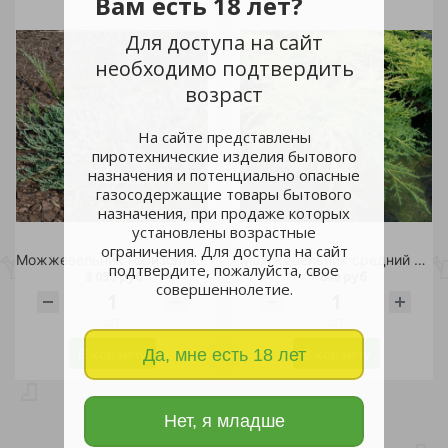
Вам есть 18 лет?
Для доступа на сайт
необходимо подтвердить
возраст
На сайте представлены
пиротехнические изделия бытового
назначения и потенциально опасные
газосодержащие товары бытового
назначения, при продаже которых
установлены возрастные
ограничения. Для доступа на сайт
Можжевельник горизонтальный Джейд Ривер С10шт/Juniperus horizontalis Jade River
Можжевельник средний Голдкиссен С20 1шт/Juniperus media Goldkissen
подтвердите, пожалуйста, свое
3 050 руб.
7 800 руб.
совершеннолетие.
шт
шт
В корзину
В корзину
Да, мне есть 18 лет
Нет, я младше