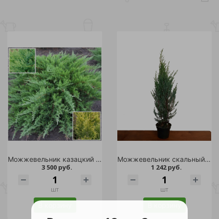
Можжевельник казацкий Тамарисцифолия С7,5 25-30 1ш/Juniperus sabina Tamariscifolia
Можжевельник скальный Мунглоу С2 1шт/Juniperus scopulorum Moonglow
3 500 руб.
1 242 руб.
шт
шт
В корзину
В корзину