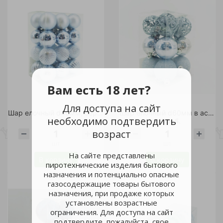
Вам есть 18 лет?
Для доступа на сайт
Шар елочный d40мм, серебро в ассортименте 1шт
Шар елочный d60мм в ассортименте 1 шт
необходимо подтвердить
10 руб.
18 руб.
возраст
шт
шт
На сайте представлены
В корзину
В корзину
пиротехнические изделия бытового
назначения и потенциально опасные
газосодержащие товары бытового
назначения, при продаже которых
установлены возрастные
ограничения. Для доступа на сайт
подтвердите, пожалуйста, свое