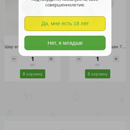
совершеннолетие.
Да, мне есть 18 лет
Нет, я младше
Шар елочный d60мм, темно синий 1шт
Набор елочных игрушек 70мм, 6 шт ассорти /120
16 руб.
185 руб.
шт
шт
В корзину
В корзину