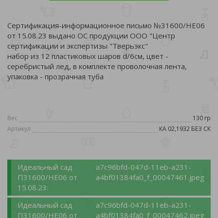
Сертификация-информационное письмо №31600/НЕ06
от 15.08.23 выдано ОС продукции ООО "Центр
сертификации и экспертизы "Тверьэкс"
набор из 12 пластиковых шаров d/6см, цвет -
серебристый лед, в комплекте проволочная лента,
упаковка - прозрачная туба
Вес
130 гр
Артикул
КА 02,1932 БЕЗ СК
Идеальный сад
a7c96bfd-047d-11eb-a231-
П31600/НЕ06 от
a4bf01384fa0_f_00047461.jpeg
15.08.23:
Идеальный сад
a7c96bfd-047d-11eb-a231-
П31600/НЕ06 от
a4bf01384fa0_f_00047462.jpeg